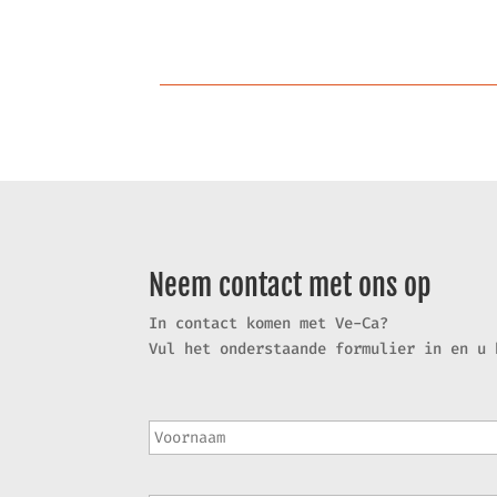
Neem contact met ons op
In contact komen met Ve-Ca?
Vul het onderstaande formulier in en u 
V
o
o
r
E
n