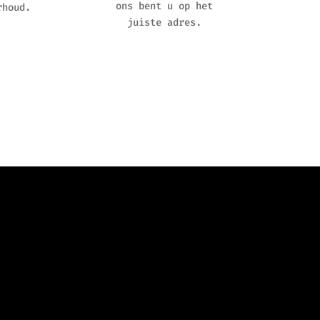
ons bent u op het
rhoud.
juiste adres.
n
|