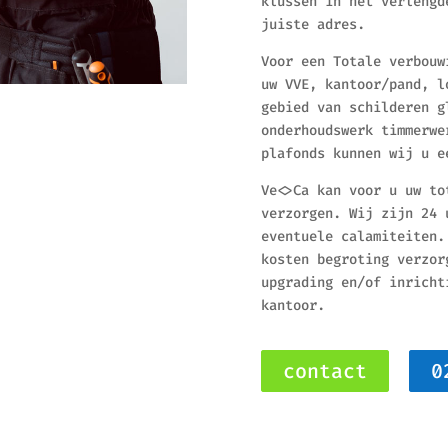
klussen in het verlengd
juiste adres.
Voor een Totale verbouw
uw VVE, kantoor/pand, l
gebied van schilderen g
onderhoudswerk timmerwe
plafonds kunnen wij u e
Ve<>Ca kan voor u uw to
verzorgen. Wij zijn 24 
eventuele calamiteiten.
kosten begroting verzor
upgrading en/of inricht
kantoor.
contact
0