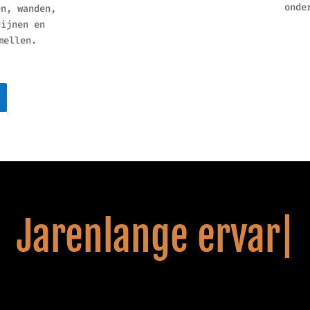
onde
en, wanden,
dijnen en
mellen.
arenlange ervaring i